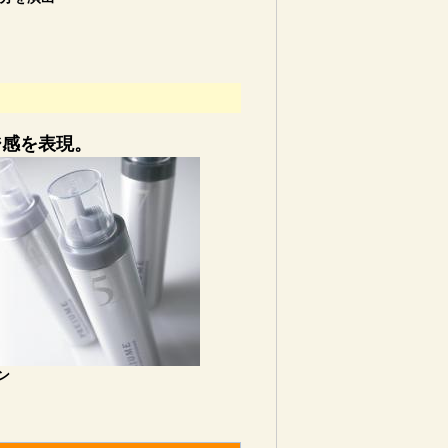
ジ感を表現。
ン